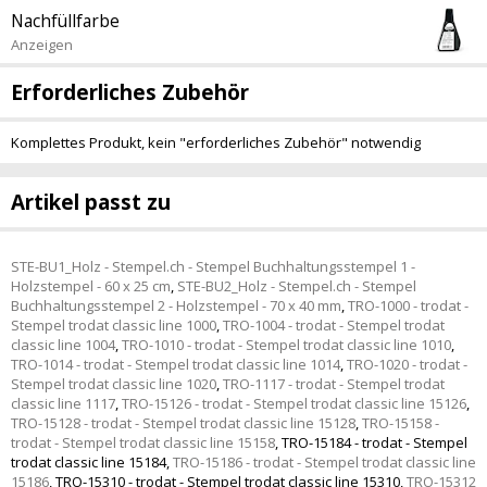
Nachfüllfarbe
Anzeigen
Erforderliches Zubehör
Komplettes Produkt, kein "erforderliches Zubehör" notwendig
Artikel passt zu
STE-BU1_Holz - Stempel.ch - Stempel Buchhaltungsstempel 1 -
Holzstempel - 60 x 25 cm
,
STE-BU2_Holz - Stempel.ch - Stempel
Buchhaltungsstempel 2 - Holzstempel - 70 x 40 mm
,
TRO-1000 - trodat -
Stempel trodat classic line 1000
,
TRO-1004 - trodat - Stempel trodat
classic line 1004
,
TRO-1010 - trodat - Stempel trodat classic line 1010
,
TRO-1014 - trodat - Stempel trodat classic line 1014
,
TRO-1020 - trodat -
Stempel trodat classic line 1020
,
TRO-1117 - trodat - Stempel trodat
classic line 1117
,
TRO-15126 - trodat - Stempel trodat classic line 15126
,
TRO-15128 - trodat - Stempel trodat classic line 15128
,
TRO-15158 -
trodat - Stempel trodat classic line 15158
,
TRO-15184 - trodat - Stempel
trodat classic line 15184
,
TRO-15186 - trodat - Stempel trodat classic line
15186
,
TRO-15310 - trodat - Stempel trodat classic line 15310
,
TRO-15312