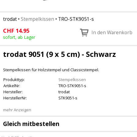
trodat
•
Stempelkissen
•
TRO-STK9051-s
CHF
14.95
In den Warenkorb
sofort, ab Lager
trodat 9051 (9 x 5 cm) - Schwarz
Stempelkissen für Holzstempel und Classicstempel.
Produkttyp:
Stempelkissen
ArtikelNr:
TRO-STK9051-s
Hersteller:
trodat
HerstellerNr:
STK9051-s
mehr Anzeigen
Gleich mitbestellen