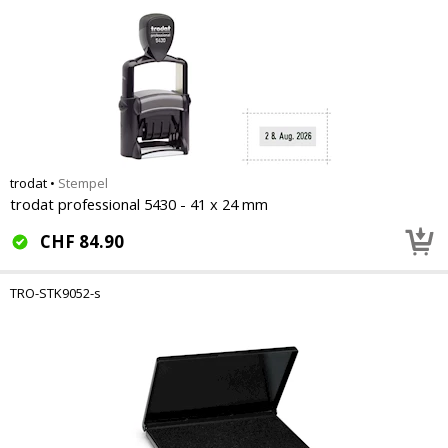
trodat
•
Stempel
trodat professional 5430 - 41 x 24 mm
CHF
84.90
TRO-STK9052-s