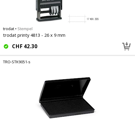
trodat
•
Stempel
trodat printy 4813 - 26 x 9 mm
CHF
42.30
TRO-STK9051-s