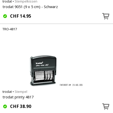
trodat
•
Stempelkissen
trodat 9051 (9 x 5 cm) - Schwarz
CHF
14.95
TRO-4817
trodat
•
Stempel
trodat printy 4817
CHF
38.90