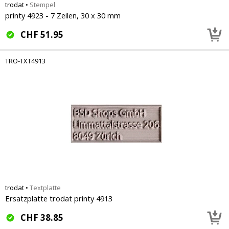
trodat
•
Stempel
printy 4923 - 7 Zeilen, 30 x 30 mm
CHF
51.95
TRO-TXT4913
trodat
•
Textplatte
Ersatzplatte trodat printy 4913
CHF
38.85