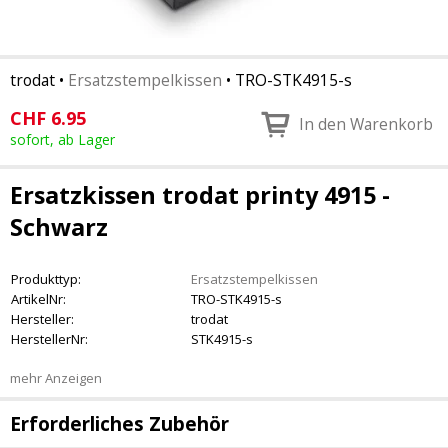
trodat
•
Ersatzstempelkissen
•
TRO-STK4915-s
CHF
6.95
In den Warenkorb
sofort, ab Lager
Ersatzkissen trodat printy 4915 -
Schwarz
Produkttyp:
Ersatzstempelkissen
ArtikelNr:
TRO-STK4915-s
Hersteller:
trodat
HerstellerNr:
STK4915-s
mehr Anzeigen
Erforderliches Zubehör