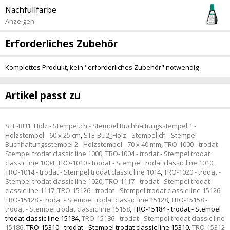
Nachfüllfarbe
Anzeigen
Erforderliches Zubehör
Komplettes Produkt, kein "erforderliches Zubehör" notwendig
Artikel passt zu
STE-BU1_Holz - Stempel.ch - Stempel Buchhaltungsstempel 1 -
Holzstempel - 60 x 25 cm
,
STE-BU2_Holz - Stempel.ch - Stempel
Buchhaltungsstempel 2 - Holzstempel - 70 x 40 mm
,
TRO-1000 - trodat -
Stempel trodat classic line 1000
,
TRO-1004 - trodat - Stempel trodat
classic line 1004
,
TRO-1010 - trodat - Stempel trodat classic line 1010
,
TRO-1014 - trodat - Stempel trodat classic line 1014
,
TRO-1020 - trodat -
Stempel trodat classic line 1020
,
TRO-1117 - trodat - Stempel trodat
classic line 1117
,
TRO-15126 - trodat - Stempel trodat classic line 15126
,
TRO-15128 - trodat - Stempel trodat classic line 15128
,
TRO-15158 -
trodat - Stempel trodat classic line 15158
,
TRO-15184 - trodat - Stempel
trodat classic line 15184
,
TRO-15186 - trodat - Stempel trodat classic line
15186
,
TRO-15310 - trodat - Stempel trodat classic line 15310
,
TRO-15312