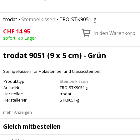
trodat
•
Stempelkissen
•
TRO-STK9051-g
CHF
14.95
In den Warenkorb
sofort, ab Lager
trodat 9051 (9 x 5 cm) - Grün
Stempelkissen für Holzstempel und Classicstempel.
Produkttyp:
Stempelkissen
ArtikelNr:
TRO-STK9051-g
Hersteller:
trodat
HerstellerNr:
STK9051-g
mehr Anzeigen
Gleich mitbestellen