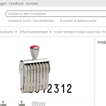
ragen
Feedback
Kontakt
Erweiterte Suche / Geschenkfinder
Ersatzteil- & Zubehörsuche
Startseite
Ziffernbandstempel
trodat Stempel trodat classic line 15
trod