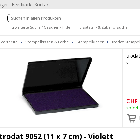
ragen
Feedback
Kontakt
Erweiterte Suche / Geschenkfinder
Ersatzteil- & Zubehörsuche
Startseite
Stempelkissen & Farbe
Stempelkissen
trodat Stempelk
troda
v
CHF
sofort
trodat 9052 (11 x 7 cm) - Violett