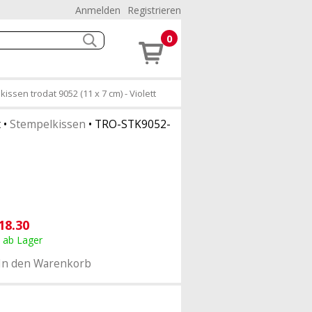
Anmelden
Registrieren
0
issen trodat 9052 (11 x 7 cm) - Violett
t
•
Stempelkissen
•
TRO-STK9052-
18.30
, ab Lager
In den Warenkorb