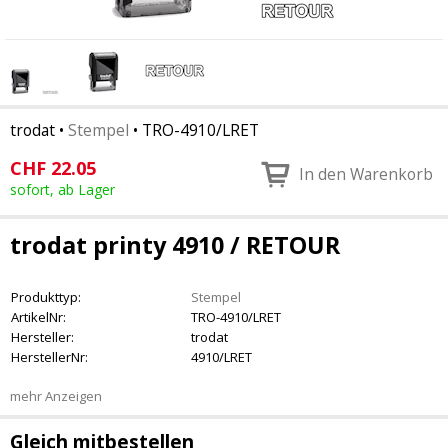
trodat
•
Stempel
•
TRO-4910/LRET
CHF
22.05
In den Warenkorb
sofort, ab Lager
trodat printy 4910 / RETOUR
Produkttyp:
Stempel
ArtikelNr:
TRO-4910/LRET
Hersteller:
trodat
HerstellerNr:
4910/LRET
mehr Anzeigen
Gleich mitbestellen