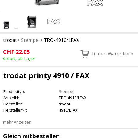
trodat
•
Stempel
•
TRO-4910/LFAX
CHF
22.05
In den Warenkorb
sofort, ab Lager
trodat printy 4910 / FAX
Produkttyp:
Stempel
ArtikelNr:
TRO-4910/LFAX
Hersteller:
trodat
HerstellerNr:
4910/LFAX
mehr Anzeigen
Gleich mitbestellen