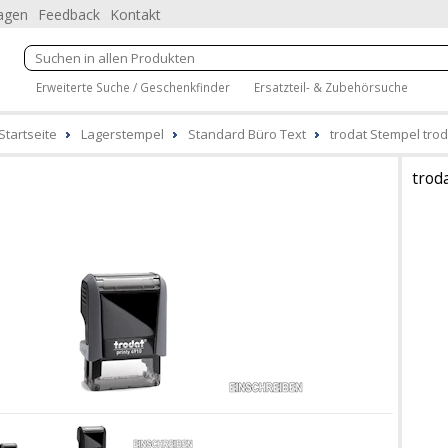
ragen
Feedback
Kontakt
Erweiterte Suche / Geschenkfinder
Ersatzteil- & Zubehörsuche
Startseite
Lagerstempel
Standard Büro Text
trodat Stempel trod
trod