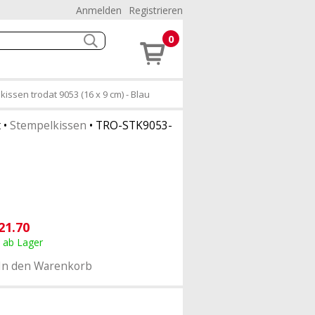
Anmelden
Registrieren
0
issen trodat 9053 (16 x 9 cm) - Blau
t
•
Stempelkissen
•
TRO-STK9053-
21.70
, ab Lager
In den Warenkorb