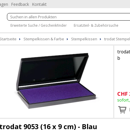
ragen
Feedback
Kontakt
Erweiterte Suche / Geschenkfinder
Ersatzteil- & Zubehörsuche
Startseite
Stempelkissen & Farbe
Stempelkissen
trodat Stempelk
troda
b
CHF
sofort
trodat 9053 (16 x 9 cm) - Blau