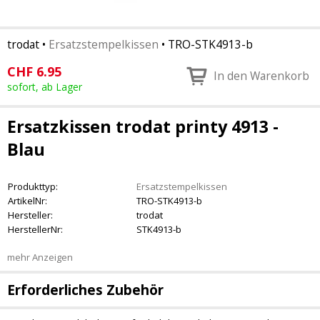
trodat
•
Ersatzstempelkissen
•
TRO-STK4913-b
CHF
6.95
In den Warenkorb
sofort, ab Lager
Ersatzkissen trodat printy 4913 -
Blau
Produkttyp:
Ersatzstempelkissen
ArtikelNr:
TRO-STK4913-b
Hersteller:
trodat
HerstellerNr:
STK4913-b
mehr Anzeigen
Erforderliches Zubehör