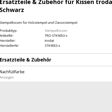
Ersatzteile & Zubehör für Kissen trodat
Schwarz
Stempelkissen für Holzstempel und Classicstempel.
Produkttyp:
Stempelkissen
ArtikelNr:
TRO-STK9053-s
Hersteller:
trodat
HerstellerNr:
STK9053-s
Ersatzteile & Zubehör
Nachfüllfarbe
Anzeigen