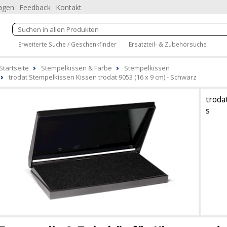
ragen
Feedback
Kontakt
Erweiterte Suche / Geschenkfinder
Ersatzteil- & Zubehörsuche
Startseite
Stempelkissen & Farbe
Stempelkissen
trodat Stempelkissen Kissen trodat 9053 (16 x 9 cm) - Schwarz
troda
s