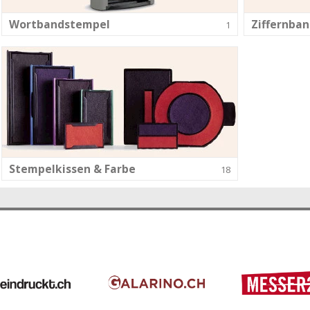
Wortbandstempel
Ziffernba
1
Stempelkissen & Farbe
18