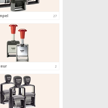
mpel
27
eur
2