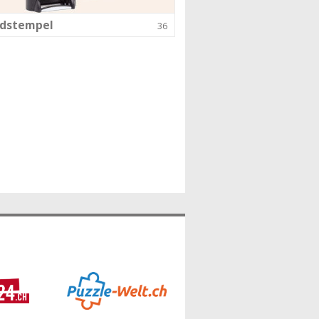
ndstempel
36