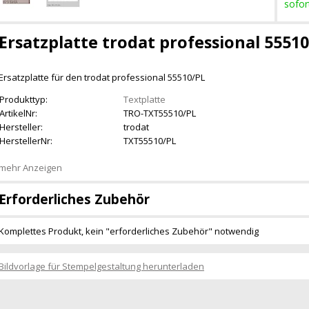
sofor
Ersatzplatte trodat professional 5551
Ersatzplatte für den trodat professional 55510/PL
Produkttyp:
Textplatte
ArtikelNr:
TRO-TXT55510/PL
Hersteller:
trodat
HerstellerNr:
TXT55510/PL
mehr Anzeigen
Erforderliches Zubehör
Komplettes Produkt, kein "erforderliches Zubehör" notwendig
Bildvorlage für Stempelgestaltung herunterladen