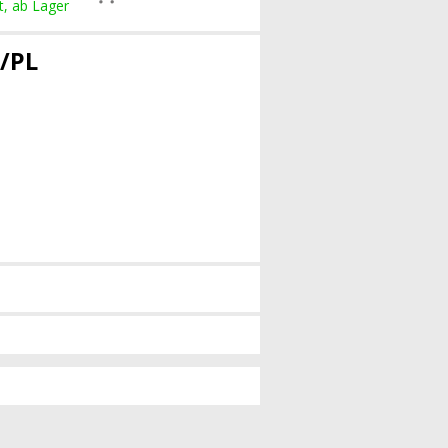
t, ab Lager
0/PL