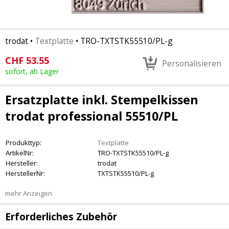
trodat
•
Textplatte
•
TRO-TXTSTK55510/PL-g
CHF
53.55
Personalisieren
sofort, ab Lager
Ersatzplatte inkl. Stempelkissen
trodat professional 55510/PL
Produkttyp:
Textplatte
ArtikelNr:
TRO-TXTSTK55510/PL-g
Hersteller:
trodat
HerstellerNr:
TXTSTK55510/PL-g
mehr Anzeigen
Erforderliches Zubehör