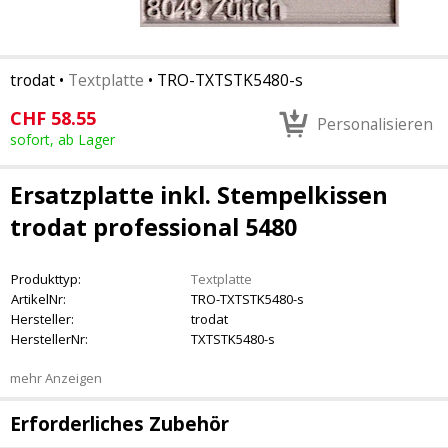
trodat
•
Textplatte
•
TRO-TXTSTK5480-s
CHF
58.55
Personalisieren
sofort, ab Lager
Ersatzplatte inkl. Stempelkissen
trodat professional 5480
Produkttyp:
Textplatte
ArtikelNr:
TRO-TXTSTK5480-s
Hersteller:
trodat
HerstellerNr:
TXTSTK5480-s
mehr Anzeigen
Erforderliches Zubehör