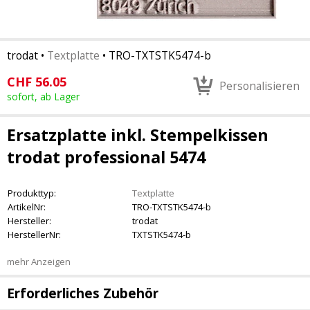
trodat
•
Textplatte
•
TRO-TXTSTK5474-b
CHF
56.05
Personalisieren
sofort, ab Lager
Ersatzplatte inkl. Stempelkissen
trodat professional 5474
Produkttyp:
Textplatte
ArtikelNr:
TRO-TXTSTK5474-b
Hersteller:
trodat
HerstellerNr:
TXTSTK5474-b
mehr Anzeigen
Erforderliches Zubehör