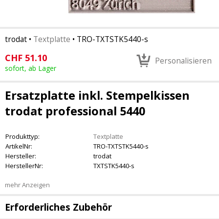
trodat
•
Textplatte
•
TRO-TXTSTK5440-s
CHF
51.10
Personalisieren
sofort, ab Lager
Ersatzplatte inkl. Stempelkissen
trodat professional 5440
Produkttyp:
Textplatte
ArtikelNr:
TRO-TXTSTK5440-s
Hersteller:
trodat
HerstellerNr:
TXTSTK5440-s
mehr Anzeigen
Erforderliches Zubehör