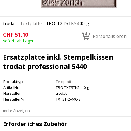
trodat
•
Textplatte
•
TRO-TXTSTK5440-g
CHF
51.10
Personalisieren
sofort, ab Lager
Ersatzplatte inkl. Stempelkissen
trodat professional 5440
Produkttyp:
Textplatte
ArtikelNr:
TRO-TXTSTK5440-g
Hersteller:
trodat
HerstellerNr:
TXTSTK5440-g
mehr Anzeigen
Erforderliches Zubehör