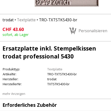
trodat
•
Textplatte
•
TRO-TXTSTK5430-br
CHF
43.60
Personalisieren
sofort, ab Lager
Ersatzplatte inkl. Stempelkissen
trodat professional 5430
Produkttyp:
Textplatte
ArtikelNr:
TRO-TXTSTK5430-br
Hersteller:
trodat
HerstellerNr:
TXTSTK5430-br
mehr Anzeigen
Erforderliches Zubehör