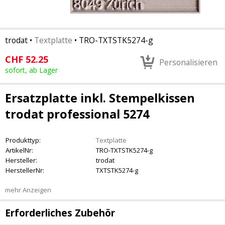
trodat
•
Textplatte
•
TRO-TXTSTK5274-g
CHF
52.25
Personalisieren
sofort, ab Lager
Ersatzplatte inkl. Stempelkissen
trodat professional 5274
Produkttyp:
Textplatte
ArtikelNr:
TRO-TXTSTK5274-g
Hersteller:
trodat
HerstellerNr:
TXTSTK5274-g
mehr Anzeigen
Erforderliches Zubehör