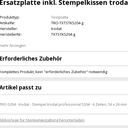
Ersatzplatte inkl. Stempelkissen troda
Produkttyp:
Textplatte
ArtikelNr:
TRO-TXTSTK5204-g
Hersteller:
trodat
HerstellerNr:
TXTSTK5204-g
mehr Anzeigen
Erforderliches Zubehör
Komplettes Produkt, kein "erforderliches Zubehör" notwendig
Artikel passt zu
TRO-5204 - trodat - Stempel trodat professional 5204 - 6 Zeilen, 56 x 26 mm
Bildvorlage für Stempelgestaltung herunterladen