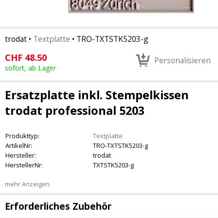
trodat
•
Textplatte
•
TRO-TXTSTK5203-g
CHF
48.50
Personalisieren
sofort, ab Lager
Ersatzplatte inkl. Stempelkissen
trodat professional 5203
Produkttyp:
Textplatte
ArtikelNr:
TRO-TXTSTK5203-g
Hersteller:
trodat
HerstellerNr:
TXTSTK5203-g
mehr Anzeigen
Erforderliches Zubehör