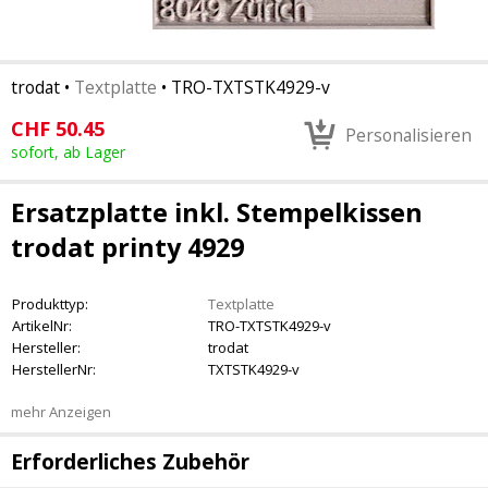
trodat
•
Textplatte
•
TRO-TXTSTK4929-v
CHF
50.45
Personalisieren
sofort, ab Lager
Ersatzplatte inkl. Stempelkissen
trodat printy 4929
Produkttyp:
Textplatte
ArtikelNr:
TRO-TXTSTK4929-v
Hersteller:
trodat
HerstellerNr:
TXTSTK4929-v
mehr Anzeigen
Erforderliches Zubehör