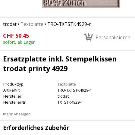
trodat
•
Textplatte
•
TRO-TXTSTK4929-r
CHF
50.45
Personalisieren
sofort, ab Lager
Ersatzplatte inkl. Stempelkissen
trodat printy 4929
Produkttyp:
Textplatte
ArtikelNr:
TRO-TXTSTK4929-r
Hersteller:
trodat
HerstellerNr:
TXTSTK4929-r
mehr Anzeigen
Erforderliches Zubehör