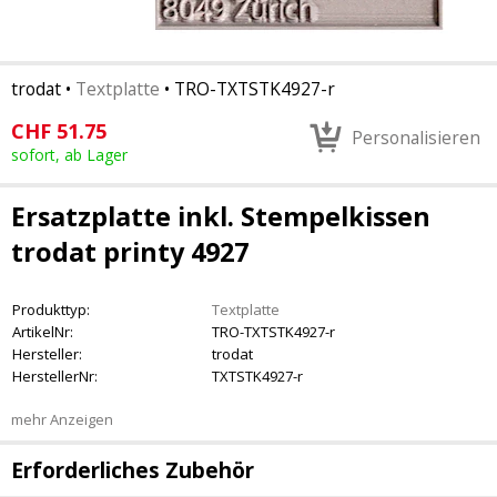
trodat
•
Textplatte
•
TRO-TXTSTK4927-r
CHF
51.75
Personalisieren
sofort, ab Lager
Ersatzplatte inkl. Stempelkissen
trodat printy 4927
Produkttyp:
Textplatte
ArtikelNr:
TRO-TXTSTK4927-r
Hersteller:
trodat
HerstellerNr:
TXTSTK4927-r
mehr Anzeigen
Erforderliches Zubehör