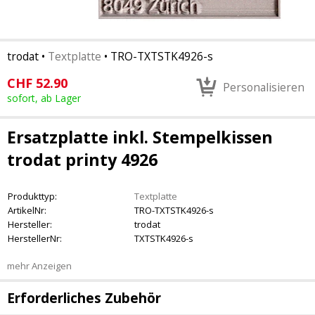
trodat
•
Textplatte
•
TRO-TXTSTK4926-s
CHF
52.90
Personalisieren
sofort, ab Lager
Ersatzplatte inkl. Stempelkissen
trodat printy 4926
Produkttyp:
Textplatte
ArtikelNr:
TRO-TXTSTK4926-s
Hersteller:
trodat
HerstellerNr:
TXTSTK4926-s
mehr Anzeigen
Erforderliches Zubehör