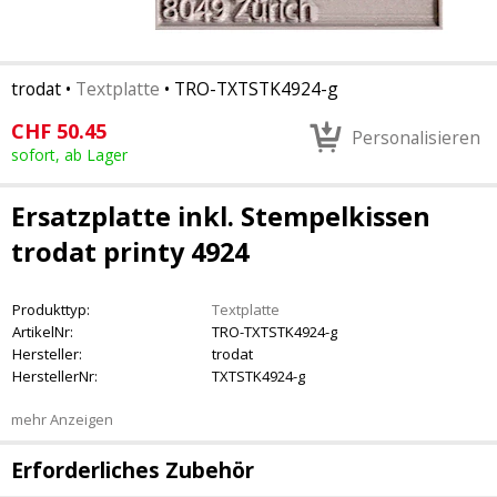
trodat
•
Textplatte
•
TRO-TXTSTK4924-g
CHF
50.45
Personalisieren
sofort, ab Lager
Ersatzplatte inkl. Stempelkissen
trodat printy 4924
Produkttyp:
Textplatte
ArtikelNr:
TRO-TXTSTK4924-g
Hersteller:
trodat
HerstellerNr:
TXTSTK4924-g
mehr Anzeigen
Erforderliches Zubehör