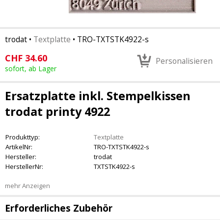
trodat
•
Textplatte
•
TRO-TXTSTK4922-s
CHF
34.60
Personalisieren
sofort, ab Lager
Ersatzplatte inkl. Stempelkissen
trodat printy 4922
Produkttyp:
Textplatte
ArtikelNr:
TRO-TXTSTK4922-s
Hersteller:
trodat
HerstellerNr:
TXTSTK4922-s
mehr Anzeigen
Erforderliches Zubehör