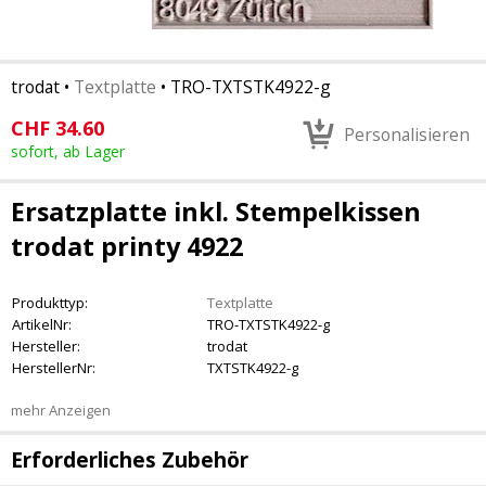
trodat
•
Textplatte
•
TRO-TXTSTK4922-g
CHF
34.60
Personalisieren
sofort, ab Lager
Ersatzplatte inkl. Stempelkissen
trodat printy 4922
Produkttyp:
Textplatte
ArtikelNr:
TRO-TXTSTK4922-g
Hersteller:
trodat
HerstellerNr:
TXTSTK4922-g
mehr Anzeigen
Erforderliches Zubehör