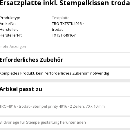
Ersatzplatte inkl. Stempelkissen troda
Produkttyp:
Textplatte
ArtikelNr:
TRO-TXTSTK4916-r
Hersteller:
trodat
HerstellerNr:
TXTSTK4916-r
mehr Anzeigen
Erforderliches Zubehör
Komplettes Produkt, kein "erforderliches Zubehör" notwendig
Artikel passt zu
TRO-4916 - trodat - Stempel printy 4916 - 2 Zeilen, 70 x 10 mm
Bildvorlage für Stempelgestaltung herunterladen