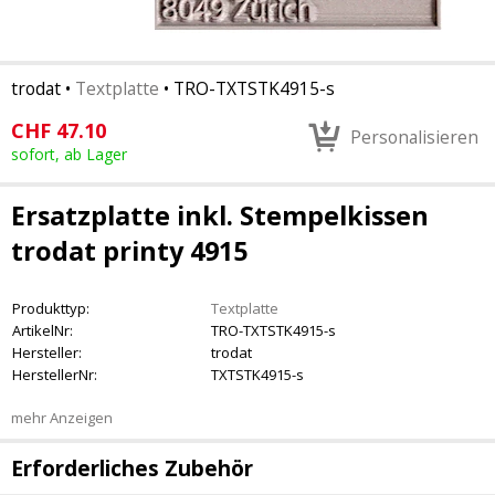
trodat
•
Textplatte
•
TRO-TXTSTK4915-s
CHF
47.10
Personalisieren
sofort, ab Lager
Ersatzplatte inkl. Stempelkissen
trodat printy 4915
Produkttyp:
Textplatte
ArtikelNr:
TRO-TXTSTK4915-s
Hersteller:
trodat
HerstellerNr:
TXTSTK4915-s
mehr Anzeigen
Erforderliches Zubehör