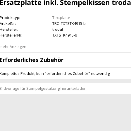
Ersatzplatte inkl. Stempelkissen troda
Produkttyp:
Textplatte
ArtikelNr:
TRO-TXTSTK4915-b
Hersteller:
trodat
HerstellerNr:
TXTSTK4915-b
mehr Anzeigen
Erforderliches Zubehör
Komplettes Produkt, kein "erforderliches Zubehör" notwendig
Bildvorlage für Stempelgestaltung herunterladen