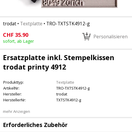
trodat
•
Textplatte
•
TRO-TXTSTK4912-g
CHF
35.90
Personalisieren
sofort, ab Lager
Ersatzplatte inkl. Stempelkissen
trodat printy 4912
Produkttyp:
Textplatte
ArtikelNr:
TRO-TXTSTK4912-g
Hersteller:
trodat
HerstellerNr:
TXTSTK4912-g
mehr Anzeigen
Erforderliches Zubehör