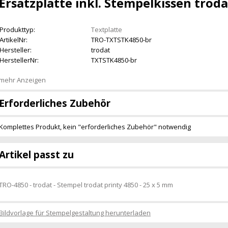
Ersatzplatte inkl. Stempelkissen troda
Produkttyp:
Textplatte
ArtikelNr:
TRO-TXTSTK4850-br
Hersteller:
trodat
HerstellerNr:
TXTSTK4850-br
mehr Anzeigen
Erforderliches Zubehör
Komplettes Produkt, kein "erforderliches Zubehör" notwendig
Artikel passt zu
TRO-4850 - trodat - Stempel trodat printy 4850 - 25 x 5 mm
Bildvorlage für Stempelgestaltung herunterladen