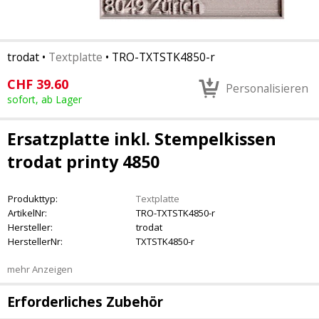
trodat
•
Textplatte
•
TRO-TXTSTK4850-r
CHF
39.60
Personalisieren
sofort, ab Lager
Ersatzplatte inkl. Stempelkissen
trodat printy 4850
Produkttyp:
Textplatte
ArtikelNr:
TRO-TXTSTK4850-r
Hersteller:
trodat
HerstellerNr:
TXTSTK4850-r
mehr Anzeigen
Erforderliches Zubehör