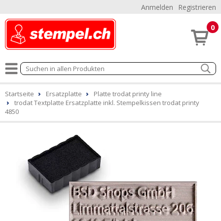
Anmelden
Registrieren
0
Startseite
Ersatzplatte
Platte trodat printy line
trodat Textplatte Ersatzplatte inkl. Stempelkissen trodat printy
4850