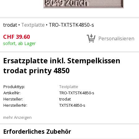
trodat
•
Textplatte
•
TRO-TXTSTK4850-s
CHF
39.60
Personalisieren
sofort, ab Lager
Ersatzplatte inkl. Stempelkissen
trodat printy 4850
Produkttyp:
Textplatte
ArtikelNr:
TRO-TXTSTK4850-s
Hersteller:
trodat
HerstellerNr:
TXTSTK4850-s
mehr Anzeigen
Erforderliches Zubehör