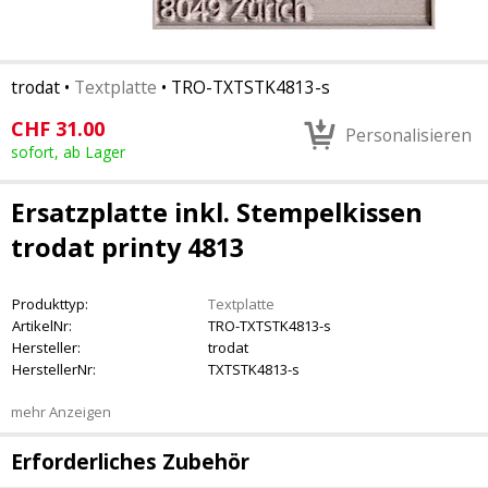
trodat
•
Textplatte
•
TRO-TXTSTK4813-s
CHF
31.00
Personalisieren
sofort, ab Lager
Ersatzplatte inkl. Stempelkissen
trodat printy 4813
Produkttyp:
Textplatte
ArtikelNr:
TRO-TXTSTK4813-s
Hersteller:
trodat
HerstellerNr:
TXTSTK4813-s
mehr Anzeigen
Erforderliches Zubehör