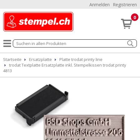
Anmelden
Registrieren
0
Startseite
Ersatzplatte
Platte trodat printy line
trodat Textplatte Ersatzplatte inkl. Stempelkissen trodat printy
4813