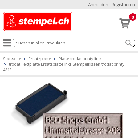
Anmelden
Registrieren
0
Startseite
Ersatzplatte
Platte trodat printy line
trodat Textplatte Ersatzplatte inkl. Stempelkissen trodat printy
4813