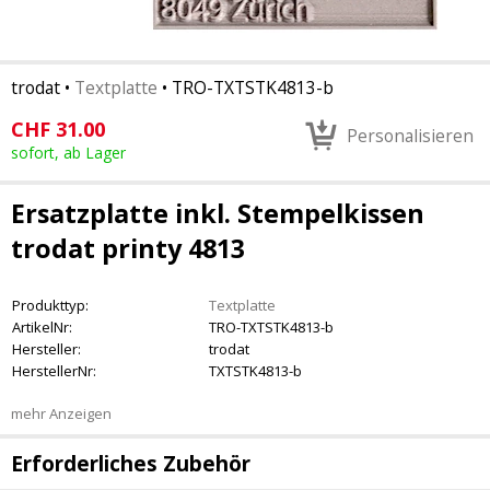
trodat
•
Textplatte
•
TRO-TXTSTK4813-b
CHF
31.00
Personalisieren
sofort, ab Lager
Ersatzplatte inkl. Stempelkissen
trodat printy 4813
Produkttyp:
Textplatte
ArtikelNr:
TRO-TXTSTK4813-b
Hersteller:
trodat
HerstellerNr:
TXTSTK4813-b
mehr Anzeigen
Erforderliches Zubehör