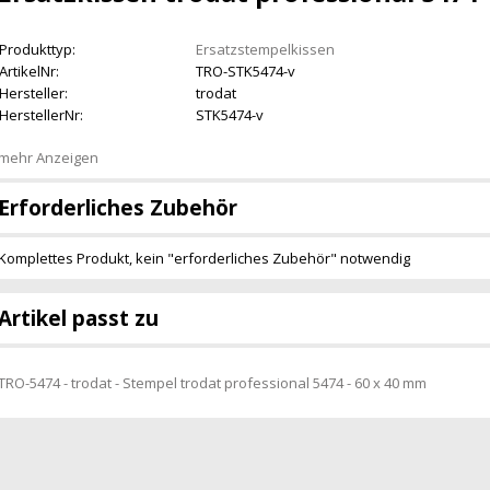
Produkttyp:
Ersatzstempelkissen
ArtikelNr:
TRO-STK5474-v
Hersteller:
trodat
HerstellerNr:
STK5474-v
mehr Anzeigen
Erforderliches Zubehör
Komplettes Produkt, kein "erforderliches Zubehör" notwendig
Artikel passt zu
TRO-5474 - trodat - Stempel trodat professional 5474 - 60 x 40 mm