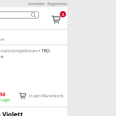
Anmelden
Registrieren
0
ett
rsatzstempelkissen
•
TRO-
-v
.50
In den Warenkorb
 Lager
 Violett