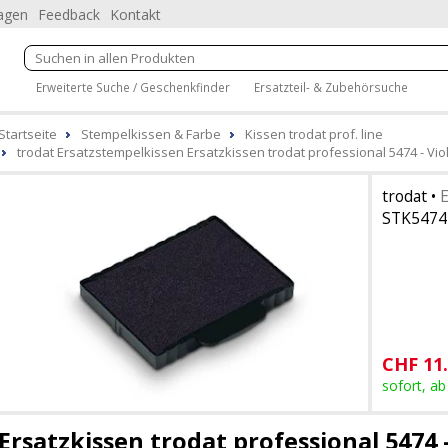
ragen
Feedback
Kontakt
Erweiterte Suche / Geschenkfinder
Ersatzteil- & Zubehörsuche
Startseite
Stempelkissen & Farbe
Kissen trodat prof. line
trodat Ersatzstempelkissen Ersatzkissen trodat professional 5474 - Viol
trodat
•
E
STK5474
CHF
11
sofort, ab
Ersatzkissen trodat professional 5474 -