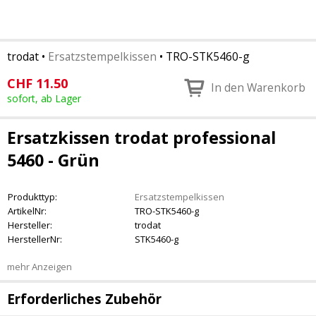
trodat
•
Ersatzstempelkissen
•
TRO-STK5460-g
CHF
11.50
In den Warenkorb
sofort, ab Lager
Ersatzkissen trodat professional
5460 - Grün
Produkttyp:
Ersatzstempelkissen
ArtikelNr:
TRO-STK5460-g
Hersteller:
trodat
HerstellerNr:
STK5460-g
mehr Anzeigen
Erforderliches Zubehör