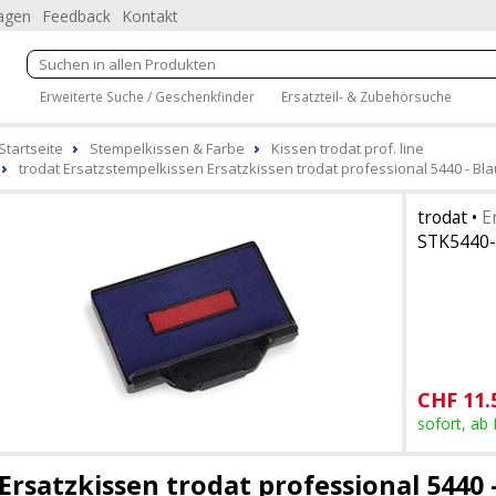
ragen
Feedback
Kontakt
Erweiterte Suche / Geschenkfinder
Ersatzteil- & Zubehörsuche
Startseite
Stempelkissen & Farbe
Kissen trodat prof. line
trodat Ersatzstempelkissen Ersatzkissen trodat professional 5440 - Bla
trodat
•
E
STK5440-
CHF
11.
sofort, ab
Ersatzkissen trodat professional 5440 -