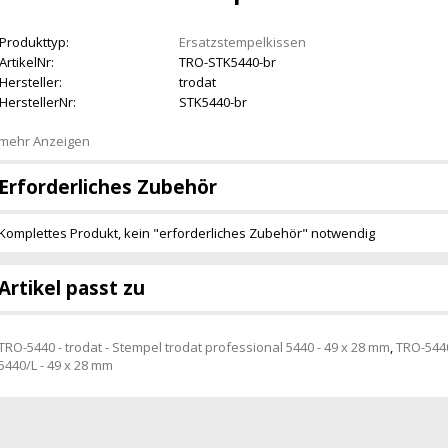
Produkttyp:
Ersatzstempelkissen
ArtikelNr:
TRO-STK5440-br
Hersteller:
trodat
HerstellerNr:
STK5440-br
mehr Anzeigen
Erforderliches Zubehör
Komplettes Produkt, kein "erforderliches Zubehör" notwendig
Artikel passt zu
TRO-5440 - trodat - Stempel trodat professional 5440 - 49 x 28 mm
,
TRO-5440
5440/L - 49 x 28 mm