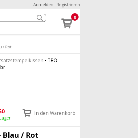
Anmelden
Registrieren
0
u / Rot
rsatzstempelkissen
•
TRO-
br
50
In den Warenkorb
 Lager
 Blau / Rot