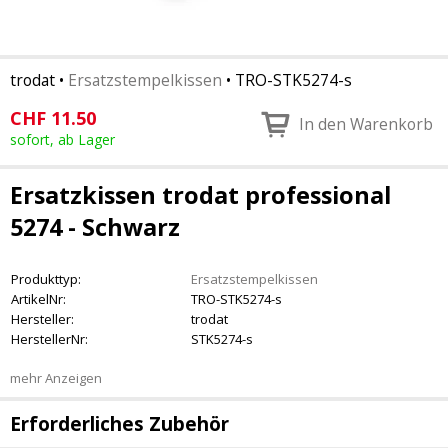
trodat
•
Ersatzstempelkissen
•
TRO-STK5274-s
CHF
11.50
In den Warenkorb
sofort, ab Lager
Ersatzkissen trodat professional
5274 - Schwarz
Produkttyp:
Ersatzstempelkissen
ArtikelNr:
TRO-STK5274-s
Hersteller:
trodat
HerstellerNr:
STK5274-s
mehr Anzeigen
Erforderliches Zubehör