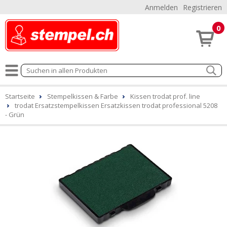
Anmelden
Registrieren
0
Startseite
Stempelkissen & Farbe
Kissen trodat prof. line
trodat Ersatzstempelkissen Ersatzkissen trodat professional 5208
- Grün