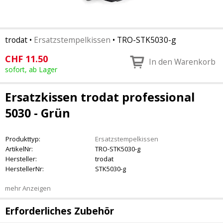
trodat
•
Ersatzstempelkissen
•
TRO-STK5030-g
CHF
11.50
In den Warenkorb
sofort, ab Lager
Ersatzkissen trodat professional
5030 - Grün
Produkttyp:
Ersatzstempelkissen
ArtikelNr:
TRO-STK5030-g
Hersteller:
trodat
HerstellerNr:
STK5030-g
mehr Anzeigen
Erforderliches Zubehör