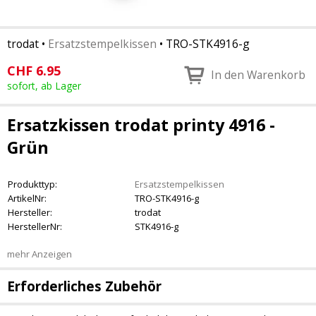
trodat
•
Ersatzstempelkissen
•
TRO-STK4916-g
CHF
6.95
In den Warenkorb
sofort, ab Lager
Ersatzkissen trodat printy 4916 -
Grün
Produkttyp:
Ersatzstempelkissen
ArtikelNr:
TRO-STK4916-g
Hersteller:
trodat
HerstellerNr:
STK4916-g
mehr Anzeigen
Erforderliches Zubehör