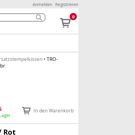
Anmelden
Registrieren
0
rsatzstempelkissen
•
TRO-
br
5
In den Warenkorb
 Lager
/ Rot