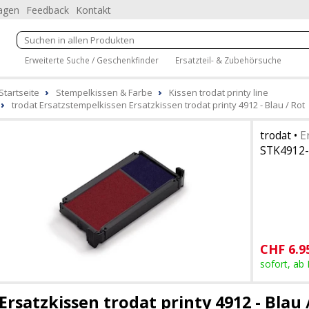
ragen
Feedback
Kontakt
Erweiterte Suche / Geschenkfinder
Ersatzteil- & Zubehörsuche
Startseite
Stempelkissen & Farbe
Kissen trodat printy line
trodat Ersatzstempelkissen Ersatzkissen trodat printy 4912 - Blau / Rot
trodat
•
E
STK4912-
CHF
6.9
sofort, ab
Ersatzkissen trodat printy 4912 - Blau 