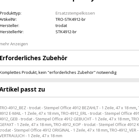
Produkttyp:
Ersatzstempelkissen
ArtikelNr:
TRO-STK4912-br
Hersteller:
trodat
HerstellerNr:
STK4912-br
mehr Anzeigen
Erforderliches Zubehör
Komplettes Produkt, kein "erforderliches Zubehör" notwendig
Artikel passt zu
TRO-4912_BEZ - trodat - Stempel Office 4912 BEZAHLT - 1 Zeile, 47 x 18 mm
,
4912 E-MAIL - 1 Zeile, 47 x 18 mm
,
TRO-4912_ERL - trodat - Stempel Office 491
4912_GEB - trodat - Stempel Office 4912 GEBUCHT - 1 Zeile, 47 x 18 mm
,
TRO-
GEFAXT - 1 Zeile, 47 x 18 mm
,
TRO-4912_KOP - trodat - Stempel Office 4912 K
trodat - Stempel Office 4912 ORIGINAL - 1 Zeile, 47 x 18 mm
,
TRO-4912_VER - 
VERTRAULICH - 1 Zeile, 47 x 18 mm