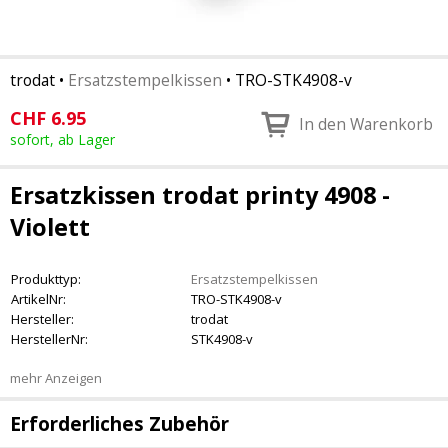
trodat
•
Ersatzstempelkissen
•
TRO-STK4908-v
CHF
6.95
In den Warenkorb
sofort, ab Lager
Ersatzkissen trodat printy 4908 -
Violett
Produkttyp:
Ersatzstempelkissen
ArtikelNr:
TRO-STK4908-v
Hersteller:
trodat
HerstellerNr:
STK4908-v
mehr Anzeigen
Erforderliches Zubehör