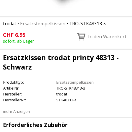
trodat
•
Ersatzstempelkissen
•
TRO-STK48313-s
CHF
6.95
In den Warenkorb
sofort, ab Lager
Ersatzkissen trodat printy 48313 -
Schwarz
Produkttyp:
Ersatzstempelkissen
ArtikelNr:
TRO-STK48313-s
Hersteller:
trodat
HerstellerNr:
STK48313-s
mehr Anzeigen
Erforderliches Zubehör