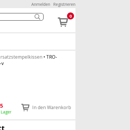
Anmelden
Registrieren
0
rsatzstempelkissen
•
TRO-
-v
95
In den Warenkorb
 Lager
tt