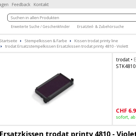
ragen
Feedback
Kontakt
Erweiterte Suche / Geschenkfinder
Ersatzteil- & Zubehörsuche
Startseite
Stempelkissen & Farbe
Kissen trodat printy line
trodat Ersatzstempelkissen Ersatzkissen trodat printy 4810 - Violett
trodat
•
E
STK4810
CHF
6.
sofort, ab
Ersatzkissen trodat printy 4810 - Viole